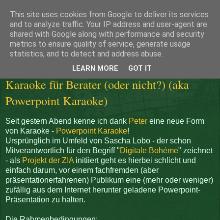
This site uses cookies from Google to deliver its services
Shu Ha Ri
and to analyze traffic. Your IP address and user-agent are
shared with Google along with performance and security
metrics to ensure quality of service, generate usage
statistics, and to detect and address abuse.
Mittwoch, 4. Juni 2008
LEARN MORE
GOT IT
Karaoke für Berater (oder nicht?) (aka
Powerpoint Karaoke)
Seit gestern Abend kenne ich dank
Peter
eine neue Form
von Karaoke -
Powerpoint Karaoke
!
Ursprünglich im Umfeld von Sascha Lobo - der schon
Mitverantwortlich für den Begriff "
Digitale Bohéme
" zeichnet
- als
Projekt der ZIA
initiiert geht es hierbei schlicht und
einfach darum, vor einem fachfremden (aber
präsentationerfahrenen) Publikum eine (mehr oder weniger)
zufällig aus dem Internet herunter geladene Powerpoint-
Präsentation zu halten.
Die Rahmenbedingungen: